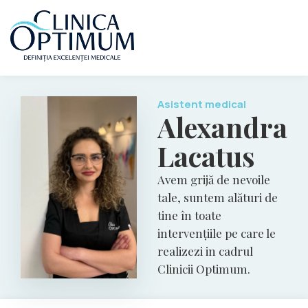
Asistent medical
Alexandra
Lacatus
Avem grijă de nevoile
tale, suntem alături de
tine în toate
intervențiile pe care le
realizezi in cadrul
Clinicii Optimum.