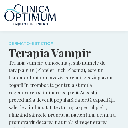
DERMATO-ESTETICĂ
Terapia Vampir
Terapia Vampir, cunoscută și sub numele de
terapia PRP (Platelet-Rich Plasma), este un
tratament minim invaziv care utilizează plasma
bogată în trombocite pentru a stimula
regenerarea și întinerirea pielii. Această
procedură a devenit populară datorită capacității
sale de a îmbunătăți textura și aspectul pielii,
utilizând sângele propriu al pacientului pentru a
promova vindecarea naturală și regenerarea