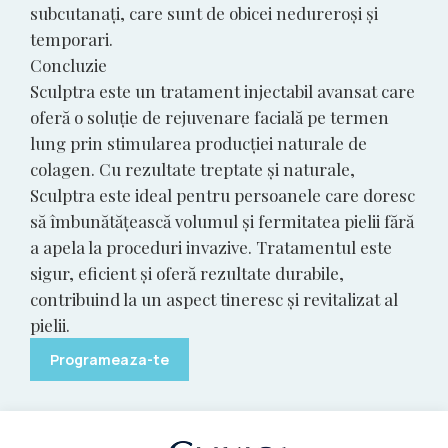
subcutanați, care sunt de obicei nedureroși și
temporari.
Concluzie
Sculptra este un tratament injectabil avansat care
oferă o soluție de rejuvenare facială pe termen
lung prin stimularea producției naturale de
colagen. Cu rezultate treptate și naturale,
Sculptra este ideal pentru persoanele care doresc
să îmbunătățească volumul și fermitatea pielii fără
a apela la proceduri invazive. Tratamentul este
sigur, eficient și oferă rezultate durabile,
contribuind la un aspect tineresc și revitalizat al
pielii.
Programeaza-te