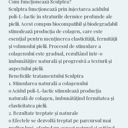
Cum funcționează Sculptra?
Sculptra funcționează prin injectarea acidului
poli-L-lactic în straturile dermice profunde ale
pielii. Acest compus biocompatibil și biodegradabil
stimulează producția de colagen, care este
esențial pentru menținerea elasticității, fermității
și volumului pielii. Procesul de stimulare a
colagenului este gradual, rezultând într-o
îmbunătățire naturală și progresivă a texturii și
aspectului pielii.
Beneficiile tratamentului Sculptra
1. Stimularea naturală a colagenului
o Acidul poli-L-lactic stimulează producția
naturală de colagen, îmbunătățind fermitatea și
elasticitatea pielii.
2. Rezultate treptate și naturale
o Efectele se dezvoltă treptat pe parcursul mai
multor luni, oferind un aspect natural și evitând