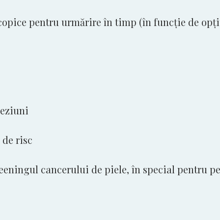
copice pentru urmărire în timp (în funcție de opțiu
leziuni
 de risc
reeningul cancerului de piele, în special pentru p