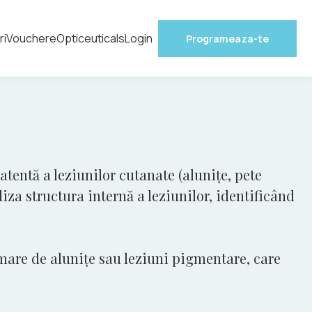
ri
Vouchere
Opticeuticals
Login
Programeaza-te
entă a leziunilor cutanate (alunițe, pete
a structura internă a leziunilor, identificând
mare de alunițe sau leziuni pigmentare, care