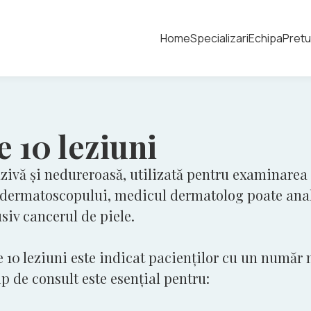
Home
Specializari
Echipa
Pretu
 10 leziuni
vă și nedureroasă, utilizată pentru examinarea at
 dermatoscopului, medicul dermatolog poate analiz
siv cancerul de piele.
10 leziuni este indicat pacienților cu un număr 
ip de consult este esențial pentru: