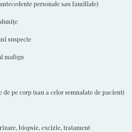
(antecedente personale sau familiale)
alunițe
uni suspecte
al malign
e de pe corp (sau a celor semnalate de pacient)
zare, biopsie, excizie, tratament